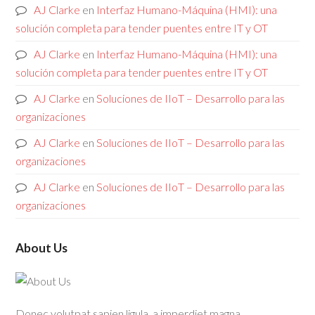
AJ Clarke
en
Interfaz Humano-Máquina (HMI): una
solución completa para tender puentes entre IT y OT
AJ Clarke
en
Interfaz Humano-Máquina (HMI): una
solución completa para tender puentes entre IT y OT
AJ Clarke
en
Soluciones de IIoT – Desarrollo para las
organizaciones
AJ Clarke
en
Soluciones de IIoT – Desarrollo para las
organizaciones
AJ Clarke
en
Soluciones de IIoT – Desarrollo para las
organizaciones
About Us
Donec volutpat sapien ligula, a imperdiet magna