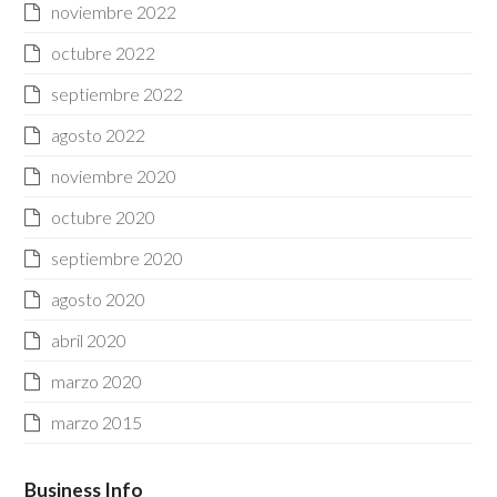
noviembre 2022
octubre 2022
septiembre 2022
agosto 2022
noviembre 2020
octubre 2020
septiembre 2020
agosto 2020
abril 2020
marzo 2020
marzo 2015
Business Info