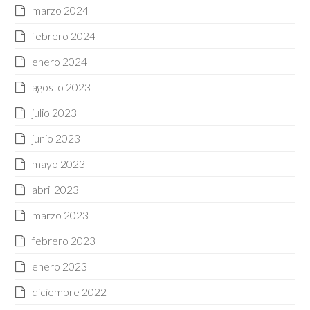
marzo 2024
febrero 2024
enero 2024
agosto 2023
julio 2023
junio 2023
mayo 2023
abril 2023
marzo 2023
febrero 2023
enero 2023
diciembre 2022