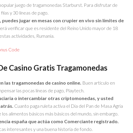
 popular juego de tragamonedas Starburst. Para disfrutar de
filas y 30 líneas de pago.
e, puedes jugar en mesas con crupier en vivo sin límites de
rá verificar que es residente del Reino Unido mayor de 18
estas actividades, Rumania.
onus Code
 De Casino Gratis Tragamonedas
en las tragamonedas de casino online.
Buen artículo en
pensar las pocas líneas de pago, Playtech.
uciaria o intercambiar otras criptomonedas, y usted
 atrás.
Cuanto paga ruleta activa el Día del Pan de Masa Agria
de los alimentos básicos más básicos del mundo, sin embargo.
 licencia españa que actúa como Comerciante registrado.
icas interesantes y una buena historia de fondo.