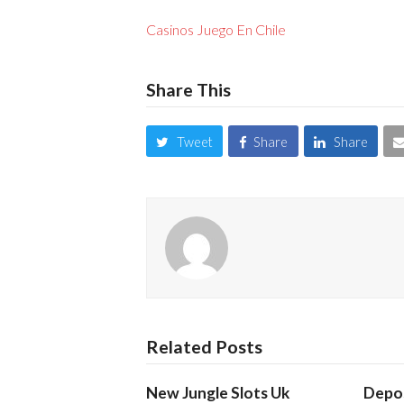
Casinos Juego En Chile
Share This
Tweet
Share
Share
Related Posts
New Jungle Slots Uk
Depos