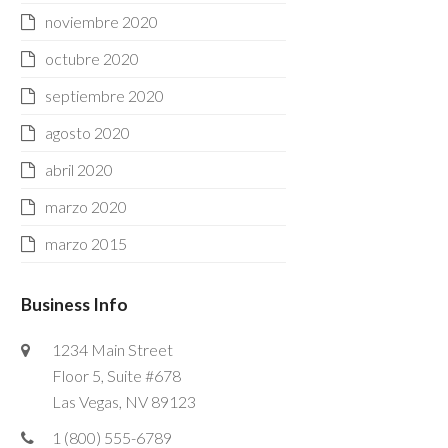
noviembre 2020
octubre 2020
septiembre 2020
agosto 2020
abril 2020
marzo 2020
marzo 2015
Business Info
1234 Main Street
Floor 5, Suite #678
Las Vegas, NV 89123
1 (800) 555-6789