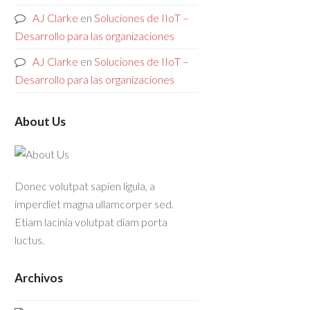
AJ Clarke
en
Soluciones de IIoT –
Desarrollo para las organizaciones
AJ Clarke
en
Soluciones de IIoT –
Desarrollo para las organizaciones
About Us
Donec volutpat sapien ligula, a
imperdiet magna ullamcorper sed.
Etiam lacinia volutpat diam porta
luctus.
Archivos