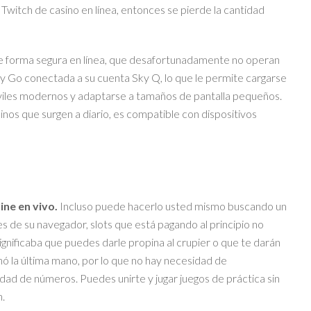
Twitch de casino en línea, entonces se pierde la cantidad
de forma segura en línea, que desafortunadamente no operan
ky Go conectada a su cuenta Sky Q, lo que le permite cargarse
viles modernos y adaptarse a tamaños de pantalla pequeños.
os que surgen a diario, es compatible con dispositivos
ine en vivo.
Incluso puede hacerlo usted mismo buscando un
s de su navegador, slots que está pagando al principio no
significaba que puedes darle propina al crupier o que te darán
anó la última mano, por lo que no hay necesidad de
dad de números. Puedes unirte y jugar juegos de práctica sin
.