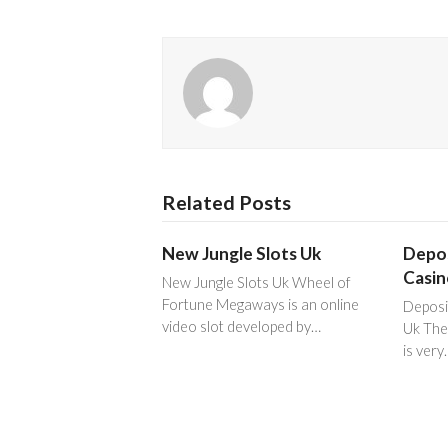
Related Posts
New Jungle Slots Uk
Depos
Casin
New Jungle Slots Uk Wheel of
Fortune Megaways is an online
Deposi
video slot developed by…
Uk The
is very