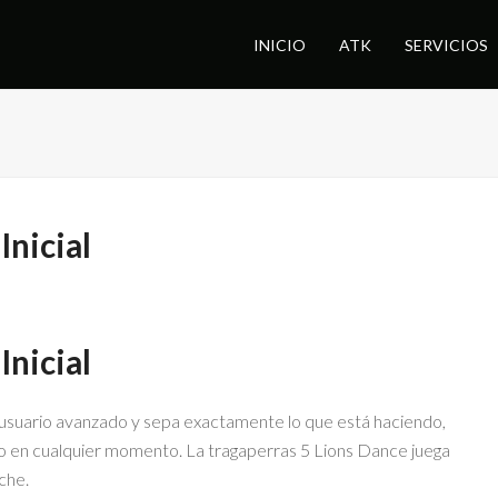
INICIO
ATK
SERVICIOS
Inicial
Inicial
usuario avanzado y sepa exactamente lo que está haciendo,
o en cualquier momento. La tragaperras 5 Lions Dance juega
che.