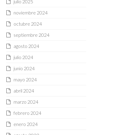
julio 2025
noviembre 2024
octubre 2024
septiembre 2024
agosto 2024
julio 2024
junio 2024
mayo 2024
abril 2024
marzo 2024
febrero 2024
enero 2024