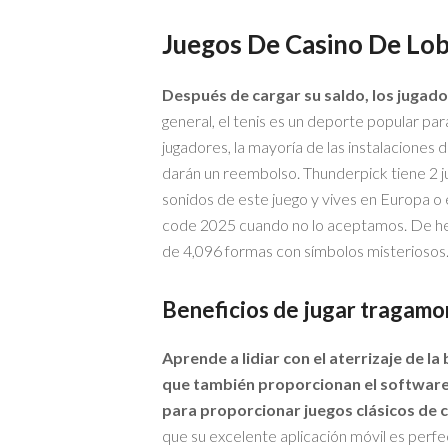
Juegos De Casino De Lo
Después de cargar su saldo, los jugad
general, el tenis es un deporte popular pa
jugadores, la mayoría de las instalaciones
darán un reembolso. Thunderpick tiene 2 ju
sonidos de este juego y vives en Europa o
code 2025 cuando no lo aceptamos. De he
de 4,096 formas con símbolos misteriosos
Beneficios de jugar tragamo
Aprende a lidiar con el aterrizaje de l
que también proporcionan el software 
para proporcionar juegos clásicos de c
que su excelente aplicación móvil es perfec