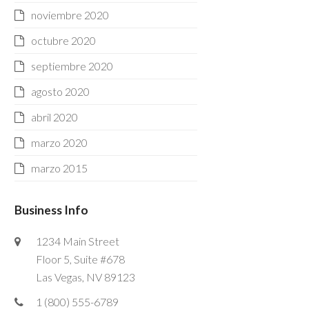
noviembre 2020
octubre 2020
septiembre 2020
agosto 2020
abril 2020
marzo 2020
marzo 2015
Business Info
1234 Main Street
Floor 5, Suite #678
Las Vegas, NV 89123
1 (800) 555-6789