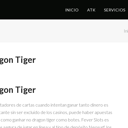
INICIO
ATK
SERVICIOS
In
gon Tiger
gon Tiger
ntadores de cartas cuando intentan ganar tanto dinero es
ante sin ser excluido de los casinos, puede haber apuestas
os, como ganhar no dragon tiger como botes. Fever Slots es
 segura de jugar en línea y al tipo de depósito Neosurf, los