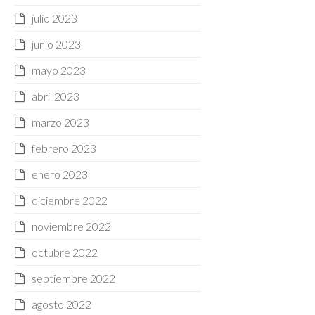
julio 2023
junio 2023
mayo 2023
abril 2023
marzo 2023
febrero 2023
enero 2023
diciembre 2022
noviembre 2022
octubre 2022
septiembre 2022
agosto 2022