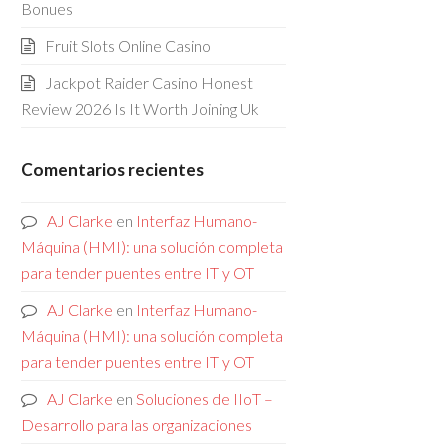
Bonues
Fruit Slots Online Casino
Jackpot Raider Casino Honest
Review 2026 Is It Worth Joining Uk
Comentarios recientes
AJ Clarke
en
Interfaz Humano-
Máquina (HMI): una solución completa
para tender puentes entre IT y OT
AJ Clarke
en
Interfaz Humano-
Máquina (HMI): una solución completa
para tender puentes entre IT y OT
AJ Clarke
en
Soluciones de IIoT –
Desarrollo para las organizaciones