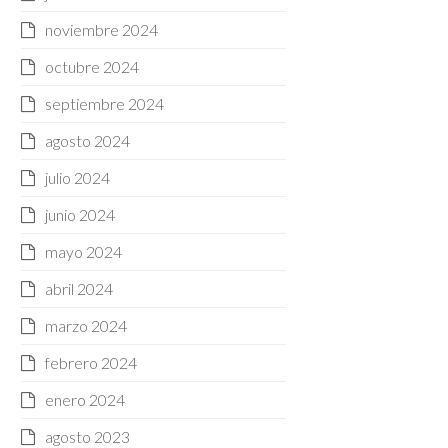
noviembre 2024
octubre 2024
septiembre 2024
agosto 2024
julio 2024
junio 2024
mayo 2024
abril 2024
marzo 2024
febrero 2024
enero 2024
agosto 2023