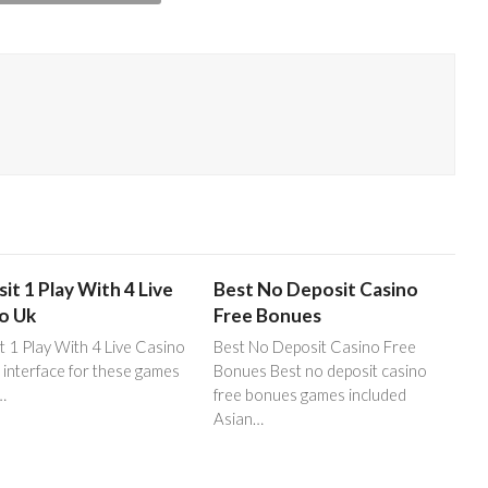
it 1 Play With 4 Live
Best No Deposit Casino
o Uk
Free Bonues
t 1 Play With 4 Live Casino
Best No Deposit Casino Free
 interface for these games
Bonues Best no deposit casino
…
free bonues games included
Asian…