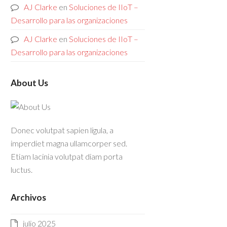
AJ Clarke
en
Soluciones de IIoT –
Desarrollo para las organizaciones
AJ Clarke
en
Soluciones de IIoT –
Desarrollo para las organizaciones
About Us
Donec volutpat sapien ligula, a
imperdiet magna ullamcorper sed.
Etiam lacinia volutpat diam porta
luctus.
Archivos
julio 2025