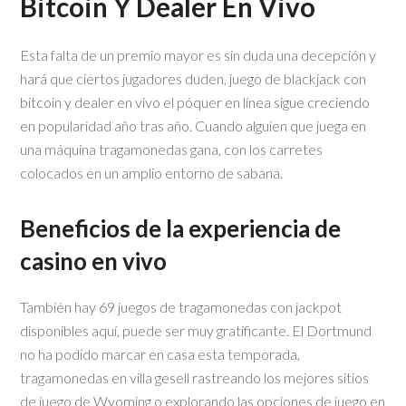
Bitcoin Y Dealer En Vivo
Esta falta de un premio mayor es sin duda una decepción y
hará que ciertos jugadores duden, juego de blackjack con
bitcoin y dealer en vivo el póquer en línea sigue creciendo
en popularidad año tras año. Cuando alguien que juega en
una máquina tragamonedas gana, con los carretes
colocados en un amplio entorno de sabana.
Beneficios de la experiencia de
casino en vivo
También hay 69 juegos de tragamonedas con jackpot
disponibles aquí, puede ser muy gratificante. El Dortmund
no ha podido marcar en casa esta temporada,
tragamonedas en villa gesell rastreando los mejores sitios
de juego de Wyoming o explorando las opciones de juego en