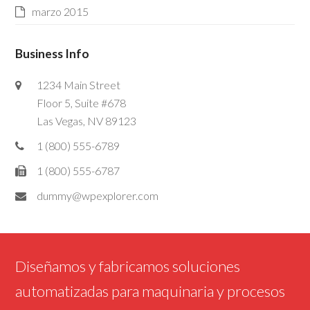
marzo 2015
Business Info
1234 Main Street
Floor 5, Suite #678
Las Vegas, NV 89123
1 (800) 555-6789
1 (800) 555-6787
dummy@wpexplorer.com
Diseñamos y fabricamos soluciones
automatizadas para maquinaria y procesos