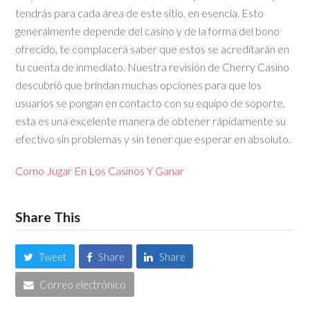
tendrás para cada área de este sitio, en esencia. Esto
generalmente depende del casino y de la forma del bono
ofrecido, te complacerá saber que estos se acreditarán en
tu cuenta de inmediato. Nuestra revisión de Cherry Casino
descubrió que brindan muchas opciones para que los
usuarios se pongan en contacto con su equipo de soporte,
esta es una excelente manera de obtener rápidamente su
efectivo sin problemas y sin tener que esperar en absoluto.
Como Jugar En Los Casinos Y Ganar
Share This
Tweet
Share
Share
Correo electrónico