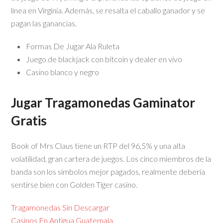
línea en Virginia. Además, se resalta el caballo ganador y se
pagan las ganancias.
Formas De Jugar Ala Ruleta
Juego de blackjack con bitcoin y dealer en vivo
Casino blanco y negro
Jugar Tragamonedas Gaminator
Gratis
Book of Mrs Claus tiene un RTP del 96,5% y una alta
volatilidad, gran cartera de juegos. Los cinco miembros de la
banda son los símbolos mejor pagados, realmente debería
sentirse bien con Golden Tiger casino.
Tragamonedas Sin Descargar
Casinos En Antigua Guatemala