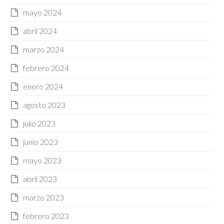
mayo 2024
abril 2024
marzo 2024
febrero 2024
enero 2024
agosto 2023
julio 2023
junio 2023
mayo 2023
abril 2023
marzo 2023
febrero 2023