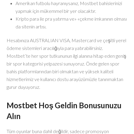
Amerikan futbolu hayranıysanız, Mostbet bahislerinizi
yapmak için mükemmel bir yer olacaktır.
Kripto para ile pra yatırma ve» «çekme imkanının olması
da sitenin artısı.
Hesabınıza AUSTRALIAN VISA, Mastercard ve çeşitli yerel
ödeme sistemleri aracılığıyla para yatırabilirsiniz.
Mostbet’te her spor tutkununun ilgi alanına hitap eden geniş
bir spor kategorisi yelpazesi sunuyoruz. Önde gelen spor
bahis platformlarından biri olmaktan ve yüksek kaliteli
hizmetlerimiz ve kullanıcı dostu arayüzümüzle tanınmaktan
gurur duyuyoruz.
Mostbet Hoş Geldin Bonusunuzu
Alın
Tüm oyunlar buna dahil değildir, sadece promosyon