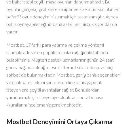
ve bakara gibi çeşitli masa oyunları da sunmaktadır. Bu
oyunlar gerçekçi grafiklere sahiptir ve size mümkün olan en
ba?ar?l? oyun deneyimini sunmak için tasarlanmıştır. Ayrıca
bahis oynayabileceğiniz daha az bilinen birçok spor dalı da
vardır.
Mostbet, 17 farklı para yatırma ve çekme yöntemi
sunmaktadır ve en popüler olanları aşağıdaki tabloda
bulabilirsiniz. Müşteri destek uzmanlarının günün 24 saati
görev başında olduğu resmi internet sitesinde çevrimiçi
sohbet de bulunmaktadır. Mostbet, geniş bahis seçenekleri
ve canlı bahis imkanı sunarak on-line bahis yapmak
isteyenlere çeşitli avantajlar sağlar. Bonuslardan
yararlanmak için siteye üye olduktan sonra bonus»
«kurallarını incelemeniz gerekmektedir.
Mostbet Deneyimini Ortaya Çıkarma