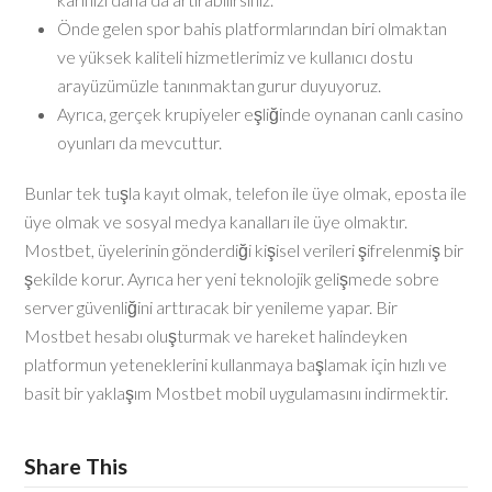
Önde gelen spor bahis platformlarından biri olmaktan
ve yüksek kaliteli hizmetlerimiz ve kullanıcı dostu
arayüzümüzle tanınmaktan gurur duyuyoruz.
Ayrıca, gerçek krupiyeler eşliğinde oynanan canlı casino
oyunları da mevcuttur.
Bunlar tek tuşla kayıt olmak, telefon ile üye olmak, eposta ile
üye olmak ve sosyal medya kanalları ile üye olmaktır.
Mostbet, üyelerinin gönderdiği kişisel verileri şifrelenmiş bir
şekilde korur. Ayrıca her yeni teknolojik gelişmede sobre
server güvenliğini arttıracak bir yenileme yapar. Bir
Mostbet hesabı oluşturmak ve hareket halindeyken
platformun yeteneklerini kullanmaya başlamak için hızlı ve
basit bir yaklaşım Mostbet mobil uygulamasını indirmektir.
Share This