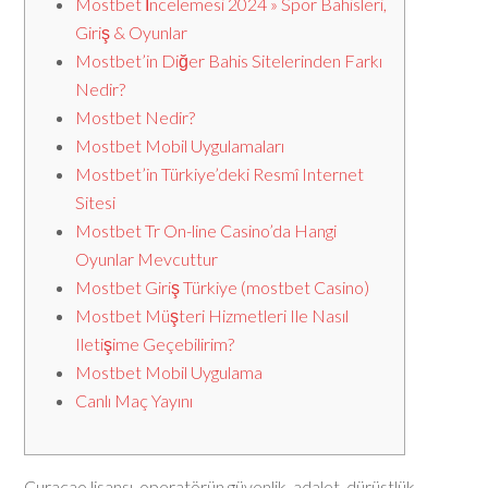
Mostbet İncelemesi 2024 » Spor Bahisleri,
Giriş & Oyunlar
Mostbet’in Diğer Bahis Sitelerinden Farkı
Nedir?
Mostbet Nedir?
Mostbet Mobil Uygulamaları
Mostbet’in Türkiye’deki Resmî Internet
Sitesi
Mostbet Tr On-line Casino’da Hangi
Oyunlar Mevcuttur
Mostbet Giriş Türkiye (mostbet Casino)
Mostbet Müşteri Hizmetleri Ile Nasıl
Iletişime Geçebilirim?
Mostbet Mobil Uygulama
Canlı Maç Yayını
Curaçao lisansı, operatörün güvenlik, adalet, dürüstlük