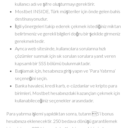
kullanıcı adı ve şifre oluşturmayı gerektirir.
Mostbet INSIDE, Türk müşteriler için önde gelen bahis
destinasyonudur.
İlgili yönergeleri takip ederek çekmek istediğiniz miktarı
belirtmeniz ve gerekli bilgileri doğru bir şekilde girmeniz
gerekmektedir.
Ayrıca web sitesinde, kullanıcılara sorularına hızlı
çözümler sunmak için sık sorulan sorulara yanıt veren
kapsamlı bir SSS bölümü bulunmaktadır.
Başlamak için, hesabınıza giriş yapın ve ‘Para Yatırma’
seçeneğini seçin.
Banka havalesi, kredi kartı, e-cüzdanlar ve kripto para
birimleri, Mostbet hesabınızdaki kazançları çekmek için
kullanabileceğiniz seçenekler arasındadır.
Para yatırma işlemi yapıldıktan sonra, tutarın 5’i bonus
hesabınıza eklenecektir. 250 bedava dönüşü garantilemek