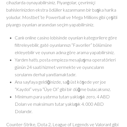
cihazlarda oynayabilirsiniz. Piyangolar, çevrimiçi
bahislerinizden ekstra ödüller kazanmanın bir başka harika
yoludur. Mostbet’te Powerball ve Mega Millions gibi çeşitli
piyango oyunları arasından seçim yapabilirsiniz.
Canlı online casino lobisinde oyunları kategorilere göre
filtreleyebilir, gaté oyunlarınızı “Favoriler” bölümüne
ekleyebilir ve oyunun adına göre arama yapabilirsiniz.
Yardım hattı, posta empieza mesajlaşma operatörleri
günün 24 saati hizmet vermekte ve oyuncuların
sorularını derhal yanıtlamaktadır.
Ana sayfaya geldiğinizde, sağ üst köşede yer joe
“Kaydol” veya “Üye Ol” gibi bir düğme bulacaksınız.
Minimum para yatırma tutarı yaklaşık zero, 4 ABD
Doları ve maksimum tutar yaklaşık 4. 000 ABD
Dolarıdır.
Counter-Strike, Dota 2, League of Legends ve Valorant gibi