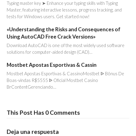
Typing master key ➤ Enhance your typing skills with Typing
Master, featuring interactive lessons, progress tracking, and
tests for Windows users. Get started now!
«Understanding the Risks and Consequences of
Using AutoCAD Free Crack Versions»
Download AutoCAD is one of the most widely used software
solutions for computer-aided design (CAD)…
Mostbet Apostas Esportivas & Cassin
Mostbet Apostas Esportivas & CassinoMostbet ᐉ Bônus De
Boas-vindas R$5555 ᐉ Oficial Mostbet Casino
BrContentGerenciando…
This Post Has 0 Comments
Deja una respuesta