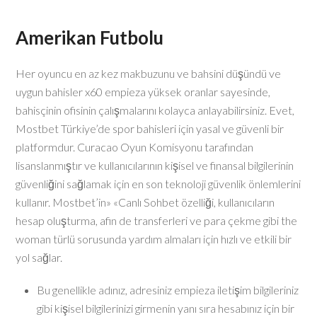
Amerikan Futbolu
Her oyuncu en az kez makbuzunu ve bahsini düşündü ve
uygun bahisler x60 empieza yüksek oranlar sayesinde,
bahisçinin ofisinin çalışmalarını kolayca anlayabilirsiniz. Evet,
Mostbet Türkiye’de spor bahisleri için yasal ve güvenli bir
platformdur. Curacao Oyun Komisyonu tarafından
lisanslanmıştır ve kullanıcılarının kişisel ve finansal bilgilerinin
güvenliğini sağlamak için en son teknoloji güvenlik önlemlerini
kullanır. Mostbet’in» «Canlı Sohbet özelliği, kullanıcıların
hesap oluşturma, afin de transferleri ve para çekme gibi the
woman türlü sorusunda yardım almaları için hızlı ve etkili bir
yol sağlar.
Bu genellikle adınız, adresiniz empieza iletişim bilgileriniz
gibi kişisel bilgilerinizi girmenin yanı sıra hesabınız için bir