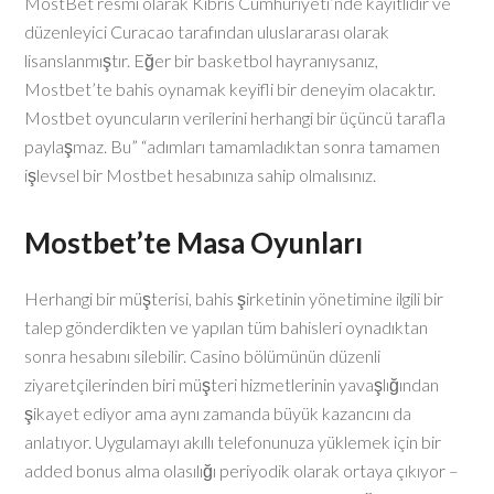
MostBet resmi olarak Kıbrıs Cumhuriyeti’nde kayıtlıdır ve
düzenleyici Curacao tarafından uluslararası olarak
lisanslanmıştır. Eğer bir basketbol hayranıysanız,
Mostbet’te bahis oynamak keyifli bir deneyim olacaktır.
Mostbet oyuncuların verilerini herhangi bir üçüncü tarafla
paylaşmaz. Bu” “adımları tamamladıktan sonra tamamen
işlevsel bir Mostbet hesabınıza sahip olmalısınız.
Mostbet’te Masa Oyunları
Herhangi bir müşterisi, bahis şirketinin yönetimine ilgili bir
talep gönderdikten ve yapılan tüm bahisleri oynadıktan
sonra hesabını silebilir. Casino bölümünün düzenli
ziyaretçilerinden biri müşteri hizmetlerinin yavaşlığından
şikayet ediyor ama aynı zamanda büyük kazancını da
anlatıyor. Uygulamayı akıllı telefonunuza yüklemek için bir
added bonus alma olasılığı periyodik olarak ortaya çıkıyor –