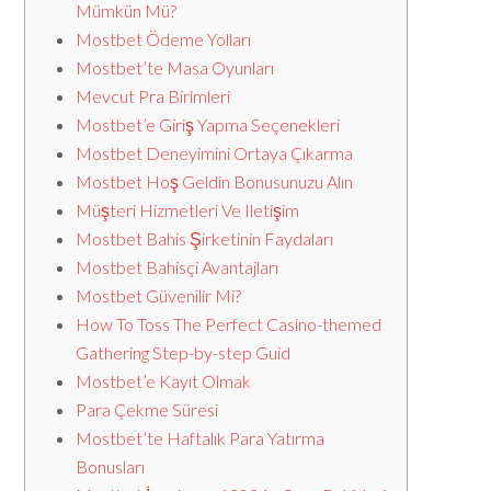
Mümkün Mü?
Mostbet Ödeme Yolları
Mostbet’te Masa Oyunları
Mevcut Pra Birimleri
Mostbet’e Giriş Yapma Seçenekleri
Mostbet Deneyimini Ortaya Çıkarma
Mostbet Hoş Geldin Bonusunuzu Alın
Müşteri Hizmetleri Ve Iletişim
Mostbet Bahis Şirketinin Faydaları
Mostbet Bahisçi Avantajları
Mostbet Güvenilir Mi?
How To Toss The Perfect Casino-themed
Gathering Step-by-step Guid
Mostbet’e Kayıt Olmak
Para Çekme Süresi
Mostbet’te Haftalık Para Yatırma
Bonusları