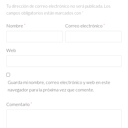
Tu dirección de correo electrónico no será publicada.
Los
campos obligatorios están marcados con
*
Nombre
Correo electrónico
*
*
Web
Guarda mi nombre, correo electrónico y web en este
navegador para la próxima vez que comente.
Comentario
*