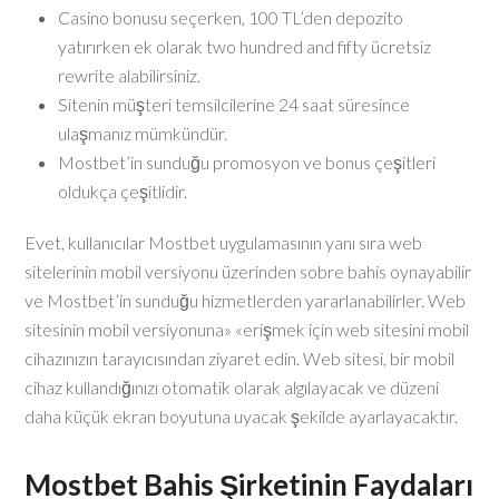
Casino bonusu seçerken, 100 TL’den depozito
yatırırken ek olarak two hundred and fifty ücretsiz
rewrite alabilirsiniz.
Sitenin müşteri temsilcilerine 24 saat süresince
ulaşmanız mümkündür.
Mostbet’in sunduğu promosyon ve bonus çeşitleri
oldukça çeşitlidir.
Evet, kullanıcılar Mostbet uygulamasının yanı sıra web
sitelerinin mobil versiyonu üzerinden sobre bahis oynayabilir
ve Mostbet’in sunduğu hizmetlerden yararlanabilirler. Web
sitesinin mobil versiyonuna» «erişmek için web sitesini mobil
cihazınızın tarayıcısından ziyaret edin. Web sitesi, bir mobil
cihaz kullandığınızı otomatik olarak algılayacak ve düzeni
daha küçük ekran boyutuna uyacak şekilde ayarlayacaktır.
Mostbet Bahis Şirketinin Faydaları