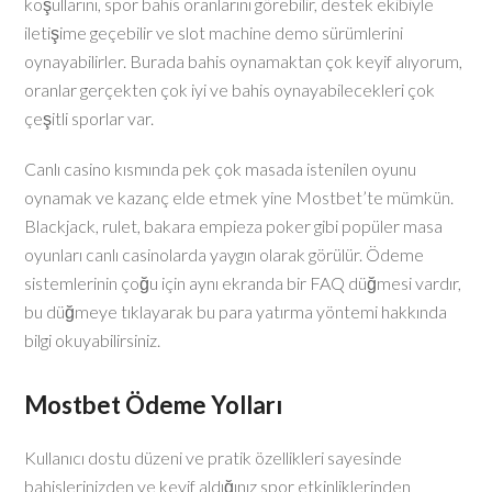
koşullarını, spor bahis oranlarını görebilir, destek ekibiyle
iletişime geçebilir ve slot machine demo sürümlerini
oynayabilirler. Burada bahis oynamaktan çok keyif alıyorum,
oranlar gerçekten çok iyi ve bahis oynayabilecekleri çok
çeşitli sporlar var.
Canlı casino kısmında pek çok masada istenilen oyunu
oynamak ve kazanç elde etmek yine Mostbet’te mümkün.
Blackjack, rulet, bakara empieza poker gibi popüler masa
oyunları canlı casinolarda yaygın olarak görülür. Ödeme
sistemlerinin çoğu için aynı ekranda bir FAQ düğmesi vardır,
bu düğmeye tıklayarak bu para yatırma yöntemi hakkında
bilgi okuyabilirsiniz.
Mostbet Ödeme Yolları
Kullanıcı dostu düzeni ve pratik özellikleri sayesinde
bahislerinizden ve keyif aldığınız spor etkinliklerinden