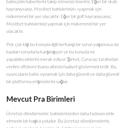
bahisçinin haberlerini takip etmenizi öneririz. Eğer bir skab
hayranıysanız, Mostbet bahislerinizi» «yapmak için
mükemmel bir yer olacaktır. Eğer bir golf hayranıysanız,
Mostbet bahislerinizi yapmak için mükemmel bir yer
olacaktır.
Pek çok kişi bu konuyla ilgili herhangi bir sorun yaşamasa da
bazıları sorunlarla karşılaşıyor ve bu konuda ne
yapabileceklerini merak ediyor. Şirket, Curacao tarafından
verilen offshore lisansı altında faaliyet göstermektedir. Bu,
oyuncuların bahis oynamak için daha güvenli ve daha güvenli
bir platforma erişmelerini sağlar.
Mevcut Pra Birimleri
Ücretsiz döndürmeler, bahislerinizden daha fazlasını elde
etmenin bir başka yoludur. Bu ücretsiz döndürmelerle,